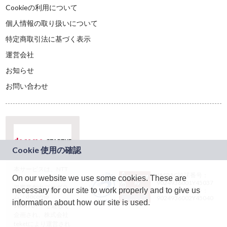
Cookieの利用について
個人情報の取り扱いについて
特定商取引法に基づく表示
運営会社
お知らせ
お問い合わせ
本サービスは、NTT
JASRAC許諾番号：
On our website we use some cookies. These are
ドコモグループの新
9024936001Y45037
規事業創出プログラ
necessary for our site to work properly and to give us
JASRAC許諾番号：
ム「docomo
9024936002Y45040
information about how our site is used.
STARTUP」を通じて
企画され、株式会社
teketにより運営され