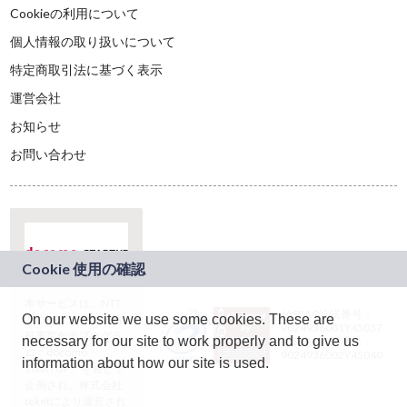
Cookieの利用について
個人情報の取り扱いについて
特定商取引法に基づく表示
運営会社
お知らせ
お問い合わせ
本サービスは、NTT
JASRAC許諾番号：
On our website we use some cookies. These are
ドコモグループの新
9024936001Y45037
規事業創出プログラ
necessary for our site to work properly and to give us
JASRAC許諾番号：
ム「docomo
9024936002Y45040
information about how our site is used.
STARTUP」を通じて
企画され、株式会社
teketにより運営され