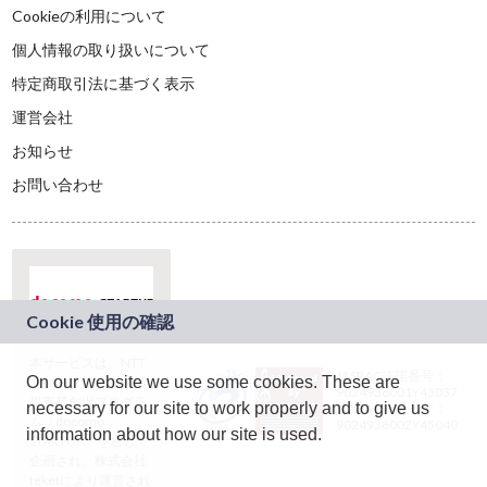
Cookieの利用について
個人情報の取り扱いについて
特定商取引法に基づく表示
運営会社
お知らせ
お問い合わせ
本サービスは、NTT
JASRAC許諾番号：
On our website we use some cookies. These are
ドコモグループの新
9024936001Y45037
規事業創出プログラ
necessary for our site to work properly and to give us
JASRAC許諾番号：
ム「docomo
9024936002Y45040
information about how our site is used.
STARTUP」を通じて
企画され、株式会社
teketにより運営され