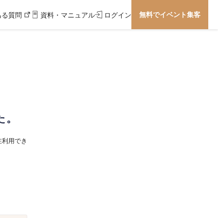
無料でイベント集客
ある質問
資料・マニュアル
ログイン
た。
在利用でき