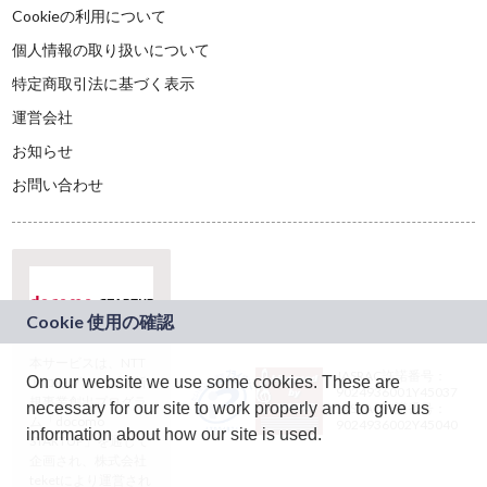
Cookieの利用について
個人情報の取り扱いについて
特定商取引法に基づく表示
運営会社
お知らせ
お問い合わせ
本サービスは、NTT
JASRAC許諾番号：
On our website we use some cookies. These are
ドコモグループの新
9024936001Y45037
規事業創出プログラ
necessary for our site to work properly and to give us
JASRAC許諾番号：
ム「docomo
9024936002Y45040
information about how our site is used.
STARTUP」を通じて
企画され、株式会社
teketにより運営され