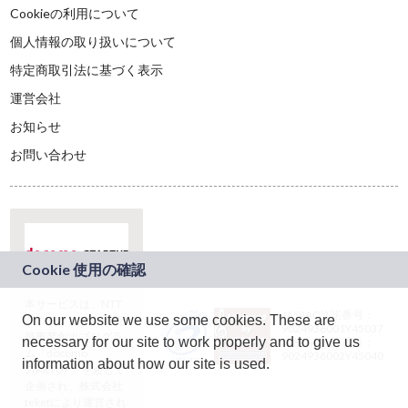
Cookieの利用について
個人情報の取り扱いについて
特定商取引法に基づく表示
運営会社
お知らせ
お問い合わせ
本サービスは、NTT
JASRAC許諾番号：
On our website we use some cookies. These are
ドコモグループの新
9024936001Y45037
規事業創出プログラ
necessary for our site to work properly and to give us
JASRAC許諾番号：
ム「docomo
9024936002Y45040
information about how our site is used.
STARTUP」を通じて
企画され、株式会社
teketにより運営され