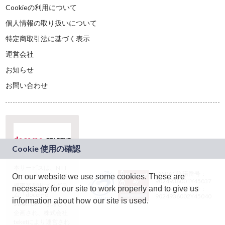
Cookieの利用について
個人情報の取り扱いについて
特定商取引法に基づく表示
運営会社
お知らせ
お問い合わせ
本サービスは、NTT
JASRAC許諾番号：
On our website we use some cookies. These are
ドコモグループの新
9024936001Y45037
規事業創出プログラ
necessary for our site to work properly and to give us
JASRAC許諾番号：
ム「docomo
9024936002Y45040
information about how our site is used.
STARTUP」を通じて
企画され、株式会社
teketにより運営され