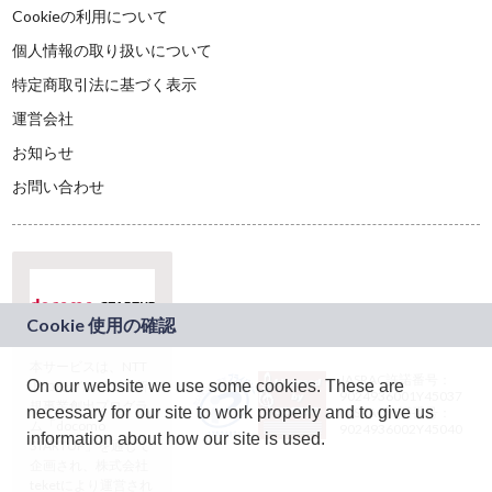
Cookieの利用について
個人情報の取り扱いについて
特定商取引法に基づく表示
運営会社
お知らせ
お問い合わせ
本サービスは、NTT
JASRAC許諾番号：
On our website we use some cookies. These are
ドコモグループの新
9024936001Y45037
規事業創出プログラ
necessary for our site to work properly and to give us
JASRAC許諾番号：
ム「docomo
9024936002Y45040
information about how our site is used.
STARTUP」を通じて
企画され、株式会社
teketにより運営され