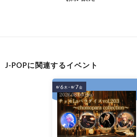
J-POPに関連するイベント
6
7
8/
~
8/
木
金