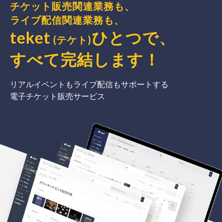
チケット販売関連業務も、
ライブ配信関連業務も、
teket
ひとつで、
(テケト)
すべて完結
します
！
リアルイベントもライブ配信もサポートする
電子チケット販売サービス