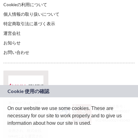
Cookieの利用について
個人情報の取り扱いについて
特定商取引法に基づく表示
運営会社
お知らせ
お問い合わせ
本サービスは、NTT
JASRAC許諾番号：
On our website we use some cookies. These are
ドコモグループの新
9024936001Y45037
規事業創出プログラ
necessary for our site to work properly and to give us
JASRAC許諾番号：
ム「docomo
9024936002Y45040
information about how our site is used.
STARTUP」を通じて
企画され、株式会社
teketにより運営され