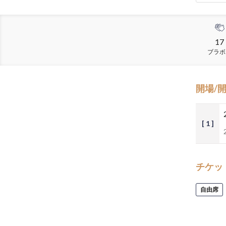
17
ブラボ
開場/
[ 1 ]
チケッ
自由席