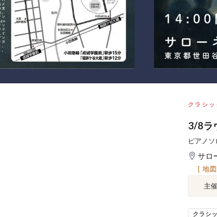
クラシッ
3/8
ピアノソ
サロ
[ 地
主
クラシ