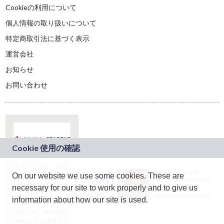
Cookieの利用について
個人情報の取り扱いについて
特定商取引法に基づく表示
運営会社
お知らせ
お問い合わせ
本サービスは、NTT
JASRAC許諾番号：
On our website we use some cookies. These are
ドコモグループの新
9024936001Y45037
規事業創出プログラ
necessary for our site to work properly and to give us
JASRAC許諾番号：
ム「docomo
9024936002Y45040
information about how our site is used.
STARTUP」を通じて
企画され、株式会社
teketにより運営され