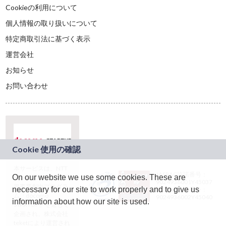
Cookieの利用について
個人情報の取り扱いについて
特定商取引法に基づく表示
運営会社
お知らせ
お問い合わせ
本サービスは、NTT
JASRAC許諾番号：
On our website we use some cookies. These are
ドコモグループの新
9024936001Y45037
規事業創出プログラ
necessary for our site to work properly and to give us
JASRAC許諾番号：
ム「docomo
9024936002Y45040
information about how our site is used.
STARTUP」を通じて
企画され、株式会社
teketにより運営され