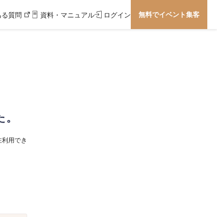
無料でイベント集客
ある質問
資料・マニュアル
ログイン
た。
在利用でき