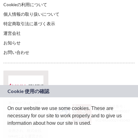
Cookieの利用について
個人情報の取り扱いについて
特定商取引法に基づく表示
運営会社
お知らせ
お問い合わせ
本サービスは、NTT
JASRAC許諾番号：
On our website we use some cookies. These are
ドコモグループの新
9024936001Y45037
規事業創出プログラ
necessary for our site to work properly and to give us
JASRAC許諾番号：
ム「docomo
9024936002Y45040
information about how our site is used.
STARTUP」を通じて
企画され、株式会社
teketにより運営され