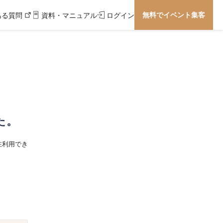
無料でイベント集客
ある質問
資料・マニュアル
ログイン
た。
在利用でき