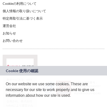
Cookieの利用について
個人情報の取り扱いについて
特定商取引法に基づく表示
運営会社
お知らせ
お問い合わせ
本サービスは、NTT
JASRAC許諾番号：
On our website we use some cookies. These are
ドコモグループの新
9024936001Y45037
規事業創出プログラ
necessary for our site to work properly and to give us
JASRAC許諾番号：
ム「docomo
9024936002Y45040
information about how our site is used.
STARTUP」を通じて
企画され、株式会社
teketにより運営され