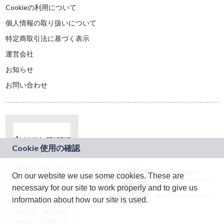
Cookieの利用について
個人情報の取り扱いについて
特定商取引法に基づく表示
運営会社
お知らせ
お問い合わせ
本サービスは、NTT
JASRAC許諾番号：
On our website we use some cookies. These are
ドコモグループの新
9024936001Y45037
規事業創出プログラ
necessary for our site to work properly and to give us
JASRAC許諾番号：
ム「docomo
9024936002Y45040
information about how our site is used.
STARTUP」を通じて
企画され、株式会社
teketにより運営され