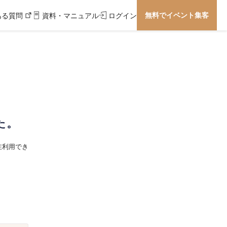
無料でイベント集客
ある質問
資料・マニュアル
ログイン
た。
在利用でき