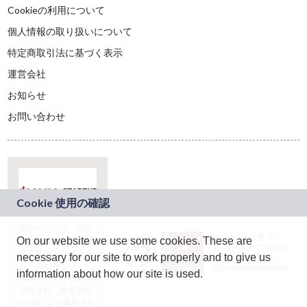
Cookieの利用について
個人情報の取り扱いについて
特定商取引法に基づく表示
運営会社
お知らせ
お問い合わせ
本サービスは、NTT
JASRAC許諾番号：
On our website we use some cookies. These are
ドコモグループの新
9024936001Y45037
規事業創出プログラ
necessary for our site to work properly and to give us
JASRAC許諾番号：
ム「docomo
9024936002Y45040
information about how our site is used.
STARTUP」を通じて
企画され、株式会社
teketにより運営され