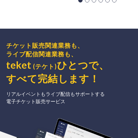
チケット販売関連業務も、
ライブ配信関連業務も、
teket
ひとつで、
(テケト)
すべて完結
します
！
リアルイベントもライブ配信もサポートする
電子チケット販売サービス