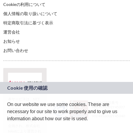
Cookieの利用について
個人情報の取り扱いについて
特定商取引法に基づく表示
運営会社
お知らせ
お問い合わせ
本サービスは、NTT
JASRAC許諾番号：
On our website we use some cookies. These are
ドコモグループの新
9024936001Y45037
規事業創出プログラ
necessary for our site to work properly and to give us
JASRAC許諾番号：
ム「docomo
9024936002Y45040
information about how our site is used.
STARTUP」を通じて
企画され、株式会社
teketにより運営され