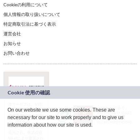
Cookieの利用について
個人情報の取り扱いについて
特定商取引法に基づく表示
運営会社
お知らせ
お問い合わせ
本サービスは、NTT
JASRAC許諾番号：
On our website we use some cookies. These are
ドコモグループの新
9024936001Y45037
規事業創出プログラ
necessary for our site to work properly and to give us
JASRAC許諾番号：
ム「docomo
9024936002Y45040
information about how our site is used.
STARTUP」を通じて
企画され、株式会社
teketにより運営され