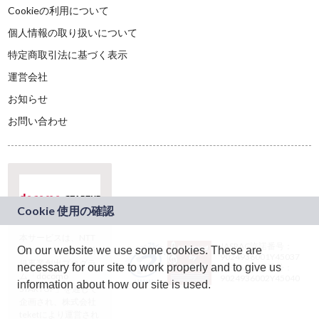
Cookieの利用について
個人情報の取り扱いについて
特定商取引法に基づく表示
運営会社
お知らせ
お問い合わせ
本サービスは、NTT
JASRAC許諾番号：
On our website we use some cookies. These are
ドコモグループの新
9024936001Y45037
規事業創出プログラ
necessary for our site to work properly and to give us
JASRAC許諾番号：
ム「docomo
9024936002Y45040
information about how our site is used.
STARTUP」を通じて
企画され、株式会社
teketにより運営され