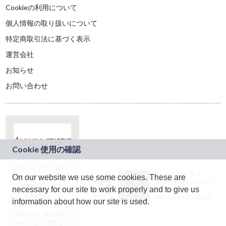
Cookieの利用について
個人情報の取り扱いについて
特定商取引法に基づく表示
運営会社
お知らせ
お問い合わせ
本サービスは、NTT
JASRAC許諾番号：
On our website we use some cookies. These are
ドコモグループの新
9024936001Y45037
規事業創出プログラ
necessary for our site to work properly and to give us
JASRAC許諾番号：
ム「docomo
9024936002Y45040
information about how our site is used.
STARTUP」を通じて
企画され、株式会社
teketにより運営され