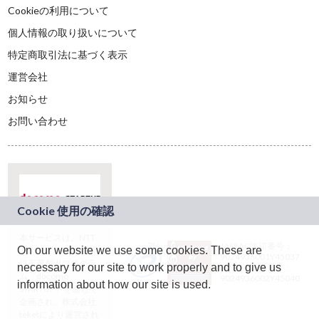
Cookieの利用について
個人情報の取り扱いについて
特定商取引法に基づく表示
運営会社
お知らせ
お問い合わせ
本サービスは、NTT
JASRAC許諾番号：
On our website we use some cookies. These are
ドコモグループの新
9024936001Y45037
規事業創出プログラ
necessary for our site to work properly and to give us
JASRAC許諾番号：
ム「docomo
9024936002Y45040
information about how our site is used.
STARTUP」を通じて
企画され、株式会社
teketにより運営され