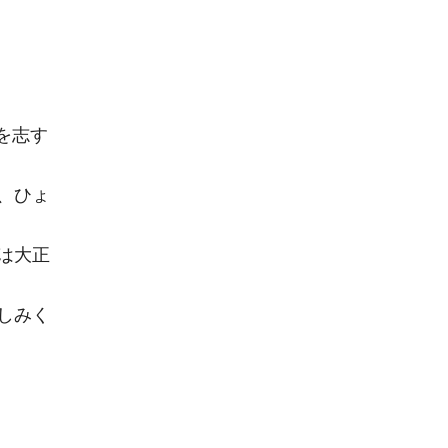
を志す
、ひょ
は大正
しみく