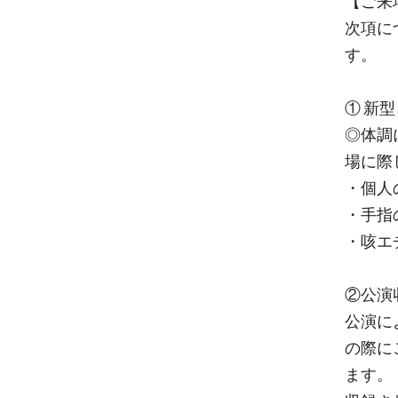
【ご来
次項に
す。
① 新
◎体調
場に際
・個人
・手指
・咳エ
②公演
公演に
の際に
ます。