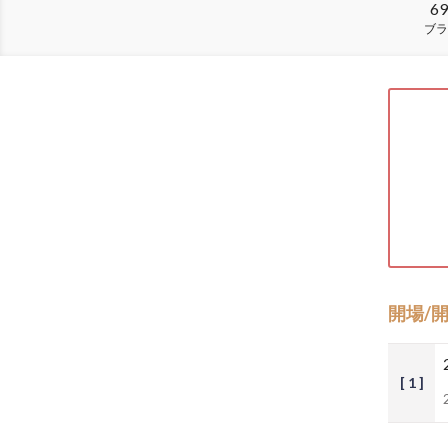
69
ブラ
開場/
[ 1 ]