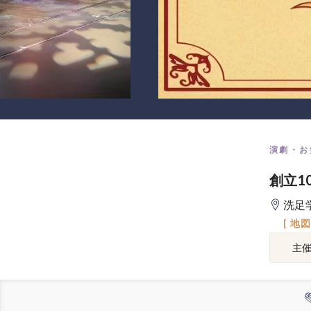
演劇・お
創立1
洗足学
[ 地
主