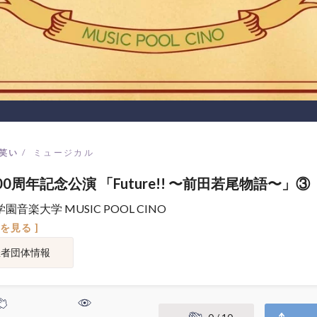
笑い
ミュージカル
00周年記念公演 「Future!! 〜前田若尾物語〜」③
園音楽大学 MUSIC POOL CINO
図を見る ]
催者団体情報