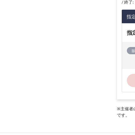
終了: 
指
指
※主催者
です。