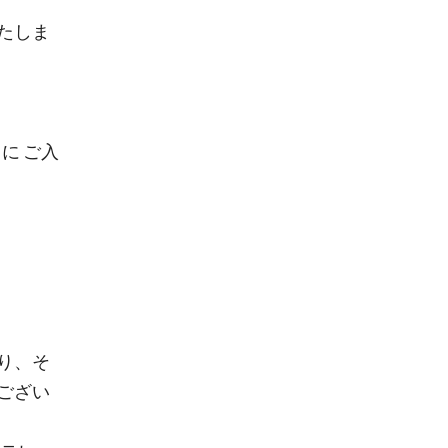
たしま
に ご入
り、そ
ござい