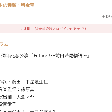
トの種類・料金帯
全
1
料
ご利用には会員登録／ログインが必要です。
ラム
0周年記念公演 「Future!! 〜前田若尾物語〜」
作詞・演出：中屋敷法仁
音楽監督：篠原真
演出補：大倉マヤ
堂園愛子
ミュージカルコース選抜学生