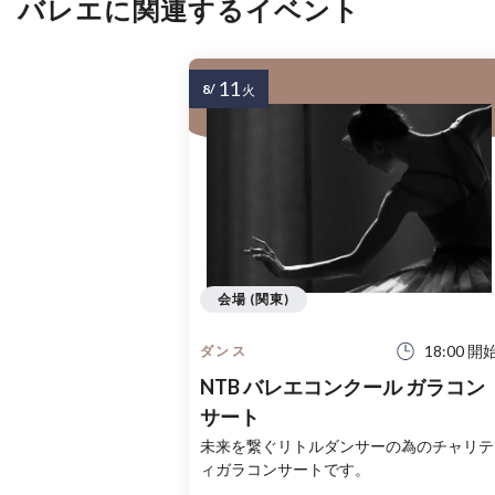
バレエに関連するイベント
11
8/
火
会場 (関東)
18:00 開
ダンス
NTB バレエコンクール ガラコン
サート
未来を繋ぐリトルダンサーの為のチャリテ
ィガラコンサートです。