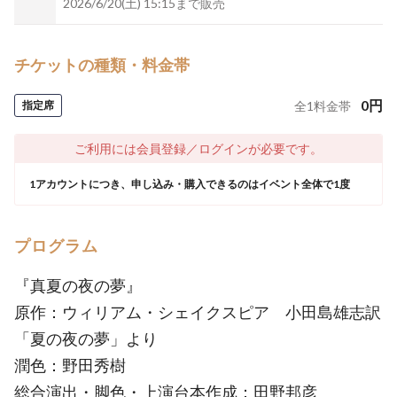
2026/6/20(土) 15:15まで販売
チケットの種類・料金帯
0
円
指定席
全
1
料金帯
ご利用には会員登録／ログインが必要です。
1アカウントにつき、申し込み・購入できるのはイベント全体で1度
プログラム
『真夏の夜の夢』
原作：ウィリアム・シェイクスピア 小田島雄志訳
「夏の夜の夢」より
潤色：野田秀樹
総合演出・脚色・上演台本作成：田野邦彦