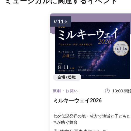
ミュージカルに関連するイベント
11
8/
火
会場 (近畿)
13:00 開
演劇・お笑い
ミルキーウェイ2026
七夕伝説発祥の地・枚方で地域と子どもた
ちが紡ぐ舞台