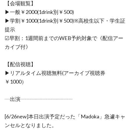
【会場観覧】
▶︎一般￥2000(1drink別￥500)
▶︎学割￥1000(1drink別￥500)※高校生以下・学生証
提示
☑早割：1週間前までのWEB予約対象で《配信アー
カイブ付》
【配信視聴】
▶︎リアルタイム視聴無料(アーカイブ視聴券
￥1000）
┈出演┈┈┈┈┈┈┈┈┈┈
[6/26new]本日出演予定だった「Madoka」急遽キャ
ンセルとなりました。