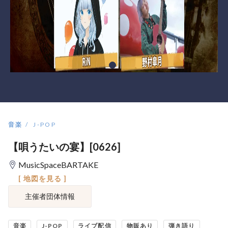
音楽
J-POP
【唄うたいの宴】[0626]
MusicSpaceBARTAKE
[ 地図を見る ]
主催者団体情報
音楽
J-POP
ライブ配信
物販あり
弾き語り