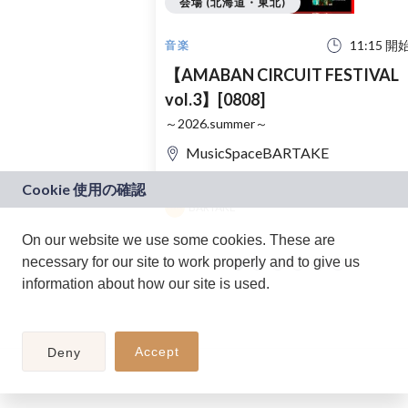
会場 (北海道・東北)
11:15 開
音楽
【AMABAN CIRCUIT FESTIVAL
vol.3】[0808]
～2026.summer～
MusicSpaceBARTAKE
1354
39
BARTAKE
On our website we use some cookies. These are
necessary for our site to work properly and to give us
information about how our site is used.
Accept
Deny