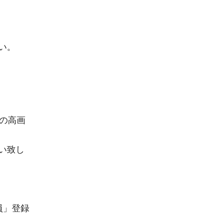
い。
の高画
い致し
員」登録