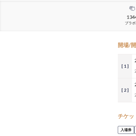
134
ブラボ
開場/
[ 1 ]
[ 2 ]
チケッ
入場券