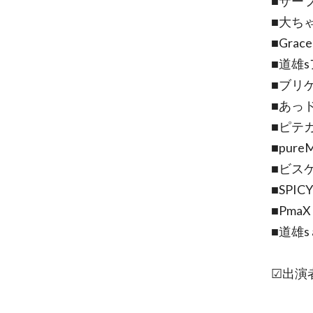
■サー
■大ち
■Grace
■道雄
■ブリ
■あっ
■ピテ
■pureM
■ビス
■SPIC
■PmaX
■道雄s a
☑出演