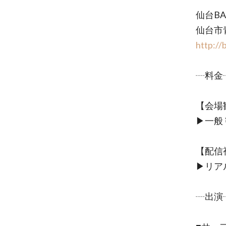
仙台BA
仙台市青
http://
┈料金
【会場
▶︎一般￥
【配信
▶︎リ
┈出演