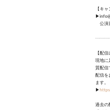
【キャ
▶︎info
公演日
┈┈┈
【配信
現地に
質配信
配信を
ます。
▶︎
http
過去の