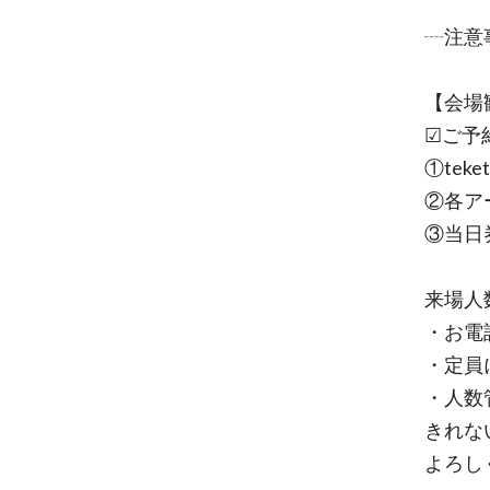
┈注意
【会場
☑ご予
①teket
②各ア
③当日
来場人
・お電
・定員
・人数
きれな
よろし