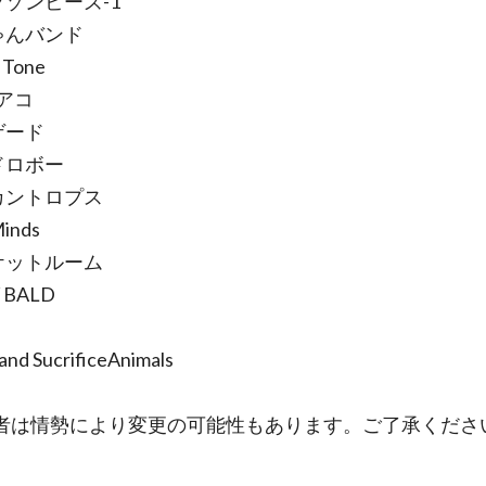
フゾンビーズ-1
ゃんバンド
 Tone
sアコ
ゲード
ドロボー
カントロプス
inds
ケットルーム
Y BALD
nd SucrificeAnimals
者は情勢により変更の可能性もあります。ご了承くださ