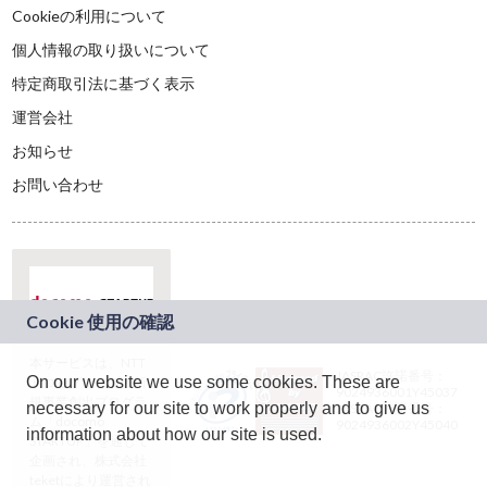
Cookieの利用について
個人情報の取り扱いについて
特定商取引法に基づく表示
運営会社
お知らせ
お問い合わせ
本サービスは、NTT
JASRAC許諾番号：
On our website we use some cookies. These are
ドコモグループの新
9024936001Y45037
規事業創出プログラ
necessary for our site to work properly and to give us
JASRAC許諾番号：
ム「docomo
9024936002Y45040
information about how our site is used.
STARTUP」を通じて
企画され、株式会社
teketにより運営され