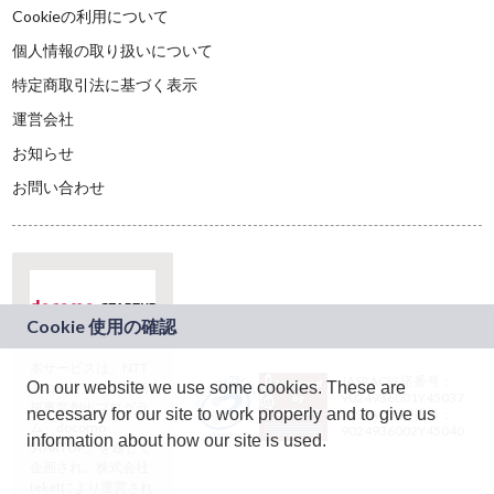
Cookieの利用について
個人情報の取り扱いについて
特定商取引法に基づく表示
運営会社
お知らせ
お問い合わせ
本サービスは、NTT
JASRAC許諾番号：
On our website we use some cookies. These are
ドコモグループの新
9024936001Y45037
規事業創出プログラ
necessary for our site to work properly and to give us
JASRAC許諾番号：
ム「docomo
9024936002Y45040
information about how our site is used.
STARTUP」を通じて
企画され、株式会社
teketにより運営され