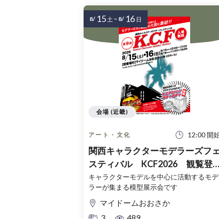
15
16
8/
~
8/
土
日
会場 (近畿)
12:00 開
アート・文化
関西キャラクターモデラーズフ
スティバル KCF2026 観覧登
録チケット（無料）
キャラクターモデルを中心に活動するモデ
ラーが集まる模型展示会です
マイドームおおさか
3
489