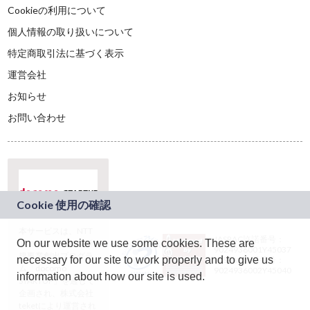
Cookieの利用について
個人情報の取り扱いについて
特定商取引法に基づく表示
運営会社
お知らせ
お問い合わせ
本サービスは、NTT
JASRAC許諾番号：
On our website we use some cookies. These are
ドコモグループの新
9024936001Y45037
規事業創出プログラ
necessary for our site to work properly and to give us
JASRAC許諾番号：
ム「docomo
9024936002Y45040
information about how our site is used.
STARTUP」を通じて
企画され、株式会社
teketにより運営され