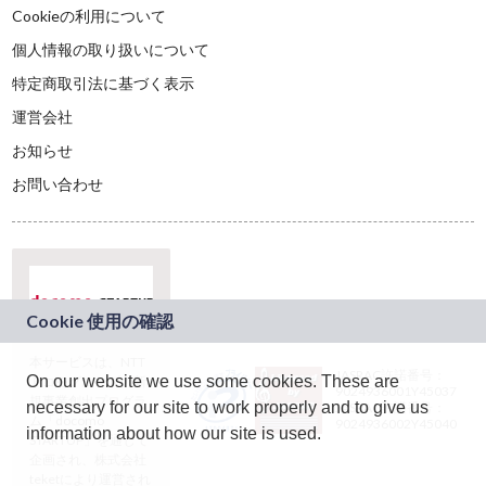
Cookieの利用について
個人情報の取り扱いについて
特定商取引法に基づく表示
運営会社
お知らせ
お問い合わせ
本サービスは、NTT
JASRAC許諾番号：
On our website we use some cookies. These are
ドコモグループの新
9024936001Y45037
規事業創出プログラ
necessary for our site to work properly and to give us
JASRAC許諾番号：
ム「docomo
9024936002Y45040
information about how our site is used.
STARTUP」を通じて
企画され、株式会社
teketにより運営され