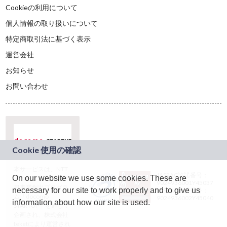
Cookieの利用について
個人情報の取り扱いについて
特定商取引法に基づく表示
運営会社
お知らせ
お問い合わせ
本サービスは、NTT
JASRAC許諾番号：
On our website we use some cookies. These are
ドコモグループの新
9024936001Y45037
規事業創出プログラ
necessary for our site to work properly and to give us
JASRAC許諾番号：
ム「docomo
9024936002Y45040
information about how our site is used.
STARTUP」を通じて
企画され、株式会社
teketにより運営され