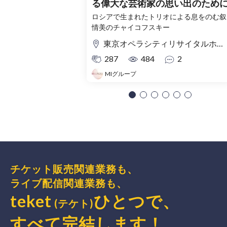
る偉大な芸術家の思い出のため
ロシアで生まれたトリオによる息をのむ叙
情美のチャイコフスキー
東京オペラシティリサイタルホール
287
484
2
MIグループ
チケット販売関連業務も、
ライブ配信関連業務も、
teket
ひとつで、
(テケト)
すべて完結
します
！