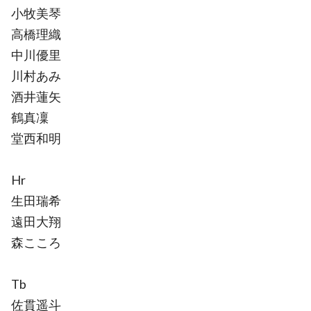
小牧美琴
高橋理織
中川優里
川村あみ
酒井蓮矢
鶴真凜
堂西和明
Hr
生田瑞希
遠田大翔
森こころ
Tb
佐貫遥斗