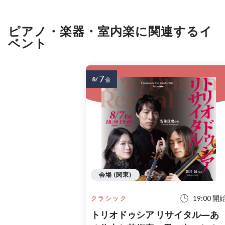
ピアノ・楽器・室内楽に関連するイ
ベント
7
8/
金
会場 (関東)
19:00 開
クラシック
トリオドゥシア リサイタル―あ