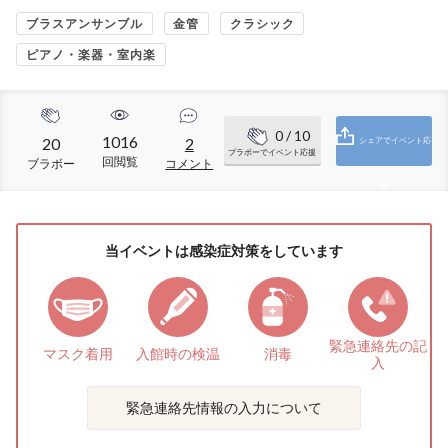
ブラスアンサンブル
金管
クラシック
ピアノ・楽器・室内楽
0
/ 10
1016
20
2
シェアでイベント応
ブラボーでイベント応援
回閲覧
ブラボー
コメント
援
当イベントは感染症対策をしています
緊急連絡先の
記
マスク着用
入館時の検温
消毒
入
緊急連絡先情報の入力について