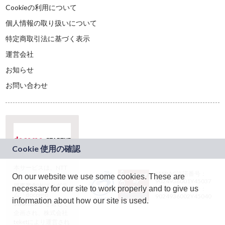
Cookieの利用について
個人情報の取り扱いについて
特定商取引法に基づく表示
運営会社
お知らせ
お問い合わせ
本サービスは、NTT
JASRAC許諾番号：
On our website we use some cookies. These are
ドコモグループの新
9024936001Y45037
規事業創出プログラ
necessary for our site to work properly and to give us
JASRAC許諾番号：
ム「docomo
9024936002Y45040
information about how our site is used.
STARTUP」を通じて
企画され、株式会社
teketにより運営され