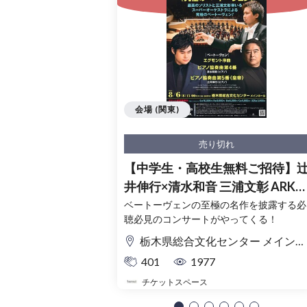
会場 (関東)
売り切れ
【中学生・高校生無料ご招待】
井伸行×清水和音 三浦文彰 ARKフ
ィルハーモニック≪究極のベー
ベートーヴェンの至極の名作を披露する必
聴必見のコンサートがやってくる！
ーヴェン≫(栃木公演)
栃木県総合文化センター メインホール
401
1977
チケットスペース