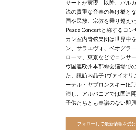
サートが実現。以降、バル
流の貴重な音楽の架け橋と
国や民族、宗教を乗り越えた「
Peace Concertと称
カン室内管弦楽団は世界中を
ン、サラエヴォ、ベオグラ
ローマ、東京などでコンサ
ヴ国連欧州本部総会議場で
た、諏訪内晶子 (ヴァイオリ
ーテル・ヤブロンスキー(ピ
演し、アルバニアでは国連
子供たちとも楽譜のない即
フォローして最新情報を受