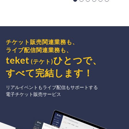
チケット販売関連業務も、
ライブ配信関連業務も、
teket
ひとつで、
(テケト)
すべて完結
します
！
リアルイベントもライブ配信もサポートする
電子チケット販売サービス