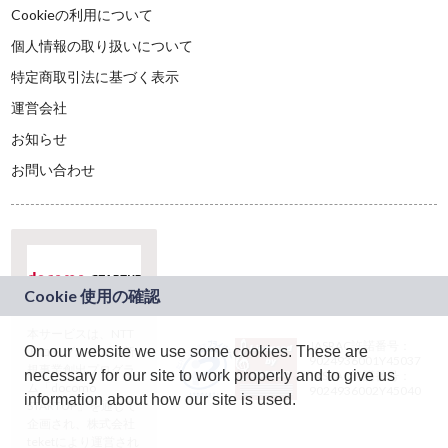
Cookieの利用について
個人情報の取り扱いについて
特定商取引法に基づく表示
運営会社
お知らせ
お問い合わせ
本サービスは、NTT
JASRAC許諾番号：
On our website we use some cookies. These are
ドコモグループの新
9024936001Y45037
規事業創出プログラ
necessary for our site to work properly and to give us
JASRAC許諾番号：
ム「docomo
9024936002Y45040
information about how our site is used.
STARTUP」を通じて
企画され、株式会社
teketにより運営され