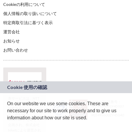
Cookieの利用について
個人情報の取り扱いについて
特定商取引法に基づく表示
運営会社
お知らせ
お問い合わせ
本サービスは、NTT
JASRAC許諾番号：
On our website we use some cookies. These are
ドコモグループの新
9024936001Y45037
規事業創出プログラ
necessary for our site to work properly and to give us
JASRAC許諾番号：
ム「docomo
9024936002Y45040
information about how our site is used.
STARTUP」を通じて
企画され、株式会社
teketにより運営され