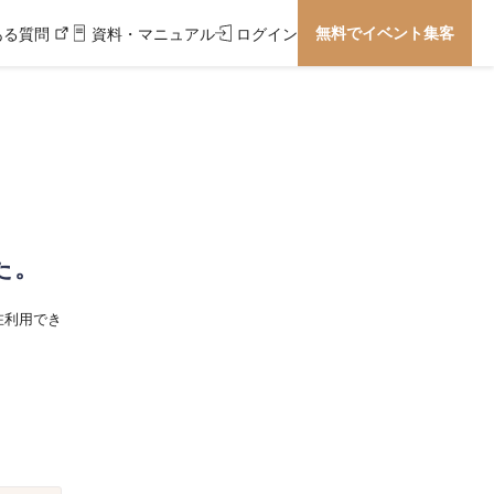
無料でイベント集客
ある質問
資料・マニュアル
ログイン
た。
在利用でき