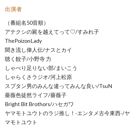
出演者
（番組名50音順）
アテクシの屍を越えてって♡/すみれ子
ThePoizonLady
聞き流し偉人伝/ナスとカイ
聴く餃子/小野寺 力
しゃべり足りない部/まいこう
しゃらくさラジオ/河上松原
スプタン男のみんな違ってみんな良い/TsuN
薔薇色徒然ライフ/薔薇子
Bright Bit Brothors/ハセガワ
ヤマモトユウトのラジ推し！-エンタメ古今東西-/ヤ
マモトユウト