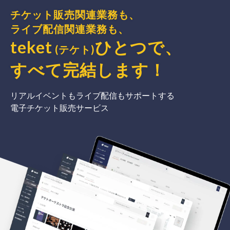
チケット販売関連業務も、
ライブ配信関連業務も、
teket
ひとつで、
(テケト)
すべて完結
します
！
リアルイベントもライブ配信もサポートする
電子チケット販売サービス