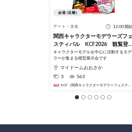
会場 (近畿)
12:00 開
アート・文化
関西キャラクターモデラーズフ
スティバル KCF2026 観覧登
録チケット（無料）
キャラクターモデルを中心に活動するモデ
ラーが集まる模型展示会です
マイドームおおさか
3
563
KCF（関西キャラクターモデラーフェスティバル）