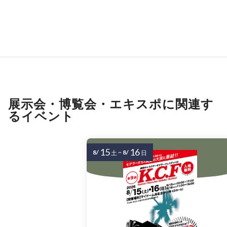
展示会・博覧会・エキスポに関連す
るイベント
15
16
8/
~
8/
土
日