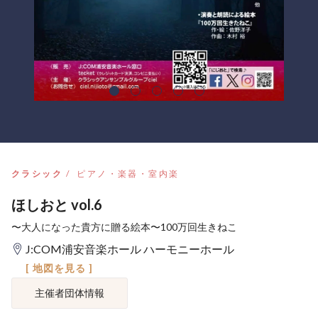
クラシック
ピアノ・楽器・室内楽
ほしおと vol.6
〜大人になった貴方に贈る絵本〜100万回生きねこ
J:COM浦安音楽ホール ハーモニーホール
[ 地図を見る ]
主催者団体情報