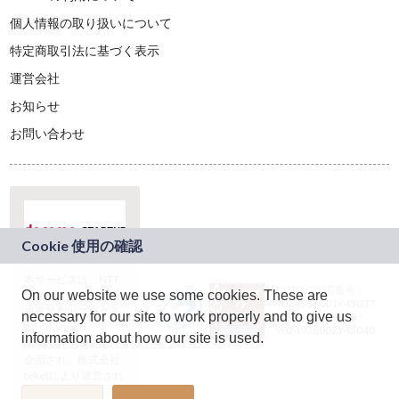
個人情報の取り扱いについて
特定商取引法に基づく表示
運営会社
お知らせ
お問い合わせ
本サービスは、NTT
JASRAC許諾番号：
On our website we use some cookies. These are
ドコモグループの新
9024936001Y45037
規事業創出プログラ
necessary for our site to work properly and to give us
JASRAC許諾番号：
ム「docomo
9024936002Y45040
information about how our site is used.
STARTUP」を通じて
企画され、株式会社
teketにより運営され
ています。