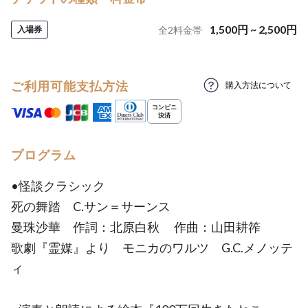
1,500
円
~
2,500
円
入場券
全
2
料金帯
ご利用可能支払方法
購入方法について
プログラム
•怪談クラシック
死の舞踏 C.サン＝サーンス
曼珠沙華 作詞：北原白秋 作曲：山田耕筰
歌劇『霊媒』より モニカのワルツ G.C.メノッテ
ィ