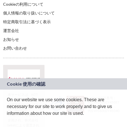
Cookieの利用について
個人情報の取り扱いについて
特定商取引法に基づく表示
運営会社
お知らせ
お問い合わせ
本サービスは、NTT
JASRAC許諾番号：
On our website we use some cookies. These are
ドコモグループの新
9024936001Y45037
規事業創出プログラ
necessary for our site to work properly and to give us
JASRAC許諾番号：
ム「docomo
9024936002Y45040
information about how our site is used.
STARTUP」を通じて
企画され、株式会社
teketにより運営され