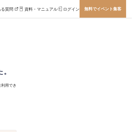
無料でイベント集客
ある質問
資料・マニュアル
ログイン
た。
在利用でき