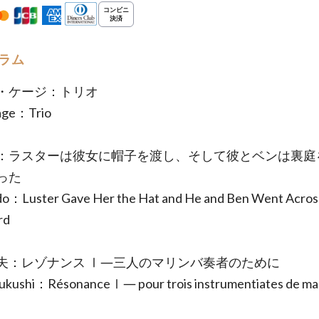
ラム
・ケージ：トリオ
age：Trio
：ラスターは彼女に帽子を渡し、そして彼とベンは裏庭
った
do：Luster Gave Her the Hat and He and Ben Went Acros
rd
夫：レゾナンス Ⅰ―三人のマリンバ奏者のために
Fukushi：RésonanceⅠ― pour trois instrumentiates de ma