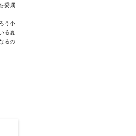
を委嘱
ろう小
いる夏
なるの