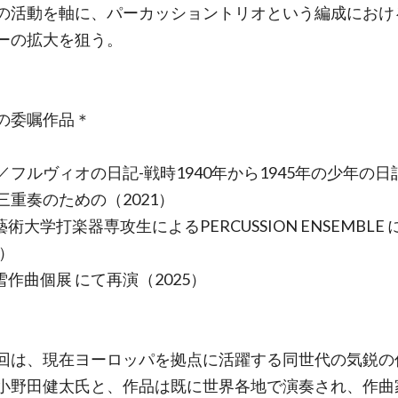
の活動を軸に、パーカッショントリオという編成におけ
ーの拡大を狙う。
の委嘱作品＊
／フルヴィオの日記-戦時1940年から1945年の少年の日
三重奏のための（2021）
術大学打楽器専攻生によるPERCUSSION ENSEMBLE
4）
雪作曲個展 にて再演（2025）
は、現在ヨーロッパを拠点に活躍する同世代の気鋭の
小野田健太氏と、作品は既に世界各地で演奏され、作曲