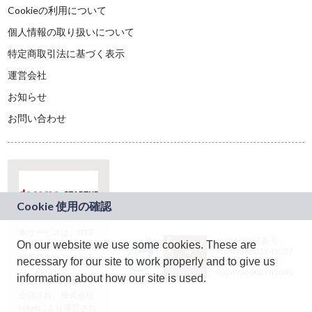
Cookieの利用について
個人情報の取り扱いについて
特定商取引法に基づく表示
運営会社
お知らせ
お問い合わせ
本サービスは、NTT
JASRAC許諾番号：
On our website we use some cookies. These are
ドコモグループの新
9024936001Y45037
規事業創出プログラ
necessary for our site to work properly and to give us
JASRAC許諾番号：
ム「docomo
9024936002Y45040
information about how our site is used.
STARTUP」を通じて
企画され、株式会社
teketにより運営され