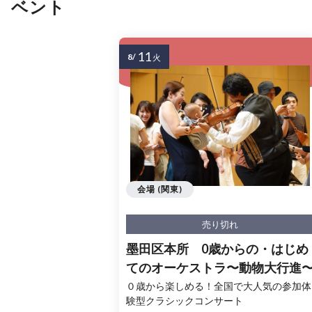
ベント
11
8/
火
会場 (関東)
売り切れ
墨田区本所 0歳からの・はじめ
てのオーケストラ〜動物大行進
０歳から楽しめる！全国で大人気の参加体
験型クラシックコンサート