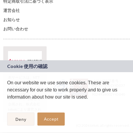
特定商取引法に基づく表示
運営会社
お知らせ
お問い合わせ
本サービスは、NTT
JASRAC許諾番号：
On our website we use some cookies. These are
ドコモグループの新
9024936001Y45037
規事業創出プログラ
necessary for our site to work properly and to give us
JASRAC許諾番号：
ム「docomo
9024936002Y45040
information about how our site is used.
STARTUP」を通じて
企画され、株式会社
teketにより運営され
ています。
Accept
Deny
(C) 2026 teket. all rights reserved.