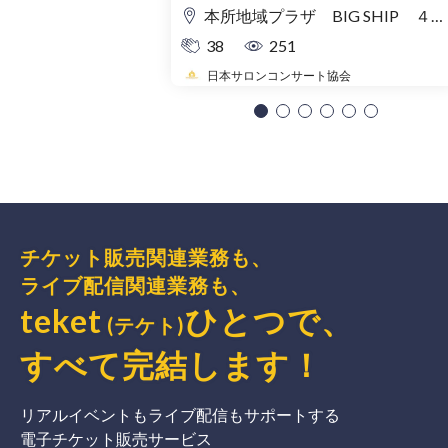
本所地域プラザ BIG SHIP ４階 多目的ホール
38
251
日本サロンコンサート協会
チケット販売関連業務も、
ライブ配信関連業務も、
teket
ひとつで、
(テケト)
すべて完結
します
！
リアルイベントもライブ配信もサポートする
電子チケット販売サービス